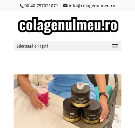
00 40 757021071
info@colagenulmeu.ro
Selectează o Pagină