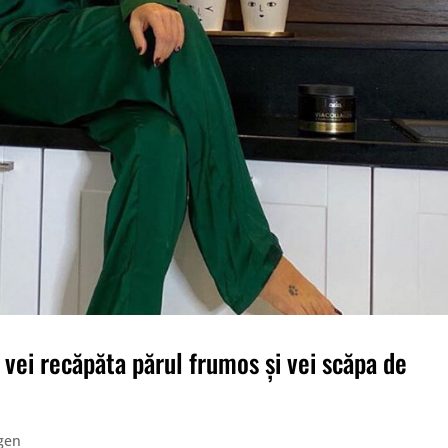
i vei recăpăta părul frumos și vei scăpa de
gen