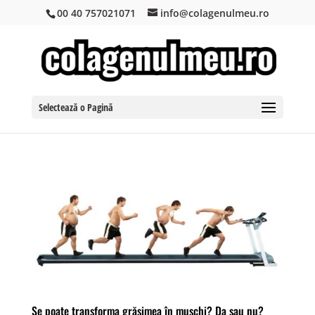
00 40 757021071
info@colagenulmeu.ro
Selectează o Pagină
Se poate transforma grăsimea în mușchi? Da sau nu?