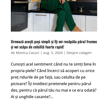
Urmează acești pași simpli și îți vei recăpăta părul frumos
și vei scăpa de celulită foarte rapid!
de
Monica Cacuci
|
aug. 5, 2020
|
Despre colagen
Cunoști acel sentiment când nu te simți bine în
propria piele? Când încerci să acoperi cu orice
preț ridurile de pe față, sau celulita de pe
picioare? Îți invidiezi prietenele pentru părul
des, pentru că părul tău nu mai e ce era odată?
Ai și unghiile casante?...