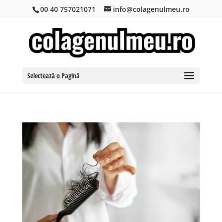
00 40 757021071
info@colagenulmeu.ro
Selectează o Pagină