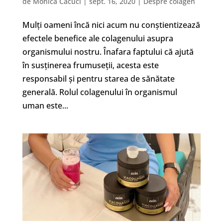
de
Monica Cacuci
|
sept. 16, 2020
|
Despre colagen
Mulți oameni încă nici acum nu conștientizează
efectele benefice ale colagenului asupra
organismului nostru. Înafara faptului că ajută
în susținerea frumuseții, acesta este
responsabil și pentru starea de sănătate
generală. Rolul colagenului în organismul
uman este...